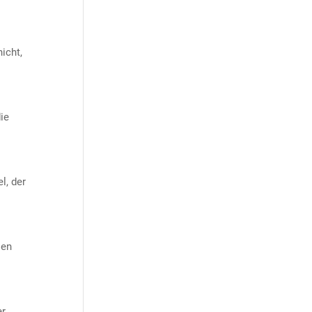
icht,
ie
l, der
ien
er