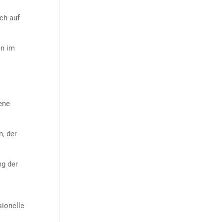
ch auf
en im
ene
n, der
ng der
ionelle