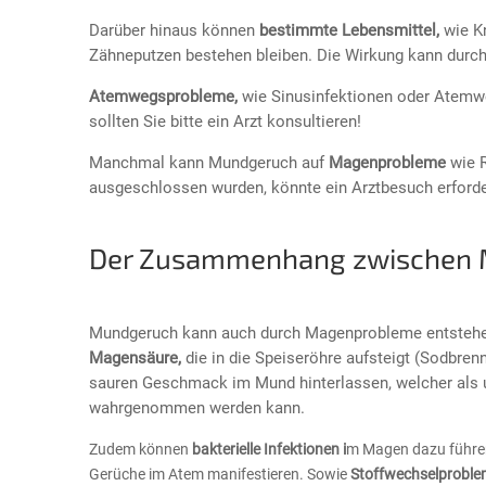
Darüber hinaus können
bestimmte Lebensmittel,
wie Kn
Zähneputzen bestehen bleiben. Die Wirkung kann durc
Atemwegsprobleme,
wie Sinusinfektionen oder Atemwe
sollten Sie bitte ein Arzt konsultieren!
Manchmal kann Mundgeruch auf
Magenprobleme
wie R
ausgeschlossen wurden, könnte ein Arztbesuch erforder
Der Zusammenhang zwischen 
Mundgeruch kann auch durch Magenprobleme entstehen
Magensäure,
die in die Speiseröhre aufsteigt (Sodbren
sauren Geschmack im Mund hinterlassen, welcher al
wahrgenommen werden kann.
Zudem können
bakterielle Infektionen i
m Magen dazu führe
Gerüche im Atem manifestieren. Sowie
Stoffwechselproble