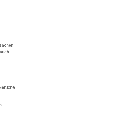
rsachen.
 auch
 Gerüche
n