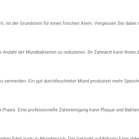
 ist der Grundstein für einen frischen Atem. Vergessen Sie dabei n
e Anzahl der Mundbakterien zu reduzieren. Ihr Zahnarzt kann Ihnen d
u vermeiden. Ein gut durchfeuchteter Mund produziert mehr Speiche
r Praxis. Eine professionelle Zahnreinigung kann Plaque und Bakter
ndern führt auch zu Mundgeruch. Der Verzicht auf Nikotin kann dah