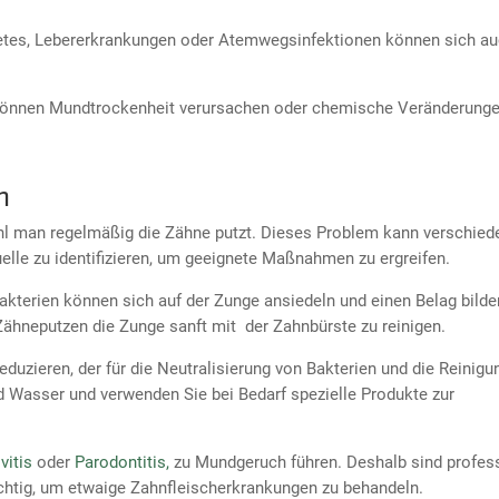
etes, Lebererkrankungen oder Atemwegsinfektionen können sich au
önnen Mundtrockenheit verursachen oder chemische Veränderung
n
hl man regelmäßig die Zähne putzt. Dieses Problem kann verschied
uelle zu identifizieren, um geeignete Maßnahmen zu ergreifen.
Bakterien können sich auf der Zunge ansiedeln und einen Belag bilde
ähneputzen die Zunge sanft mit der Zahnbürste zu reinigen.
duzieren, der für die Neutralisierung von Bakterien und die Reinigu
d Wasser und verwenden Sie bei Bedarf spezielle Produkte zur
vitis
oder
Parodontitis,
zu Mundgeruch führen. Deshalb sind profess
htig, um etwaige Zahnfleischerkrankungen zu behandeln.