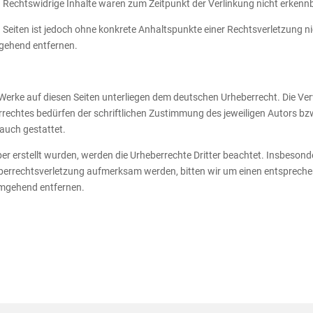
 Rechtswidrige Inhalte waren zum Zeitpunkt der Verlinkung nicht erkenn
en Seiten ist jedoch ohne konkrete Anhaltspunkte einer Rechtsverletzung
mgehend entfernen.
d Werke auf diesen Seiten unterliegen dem deutschen Urheberrecht. Die Ver
echtes bedürfen der schriftlichen Zustimmung des jeweiligen Autors bzw
rauch gestattet.
iber erstellt wurden, werden die Urheberrechte Dritter beachtet. Insbesond
heberrechtsverletzung aufmerksam werden, bitten wir um einen entsprec
umgehend entfernen.