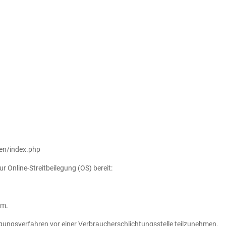
en/index.php
r Online-Streitbeilegung (OS) bereit:
um.
eilegungsverfahren vor einer Verbraucherschlichtungsstelle teilzunehmen.