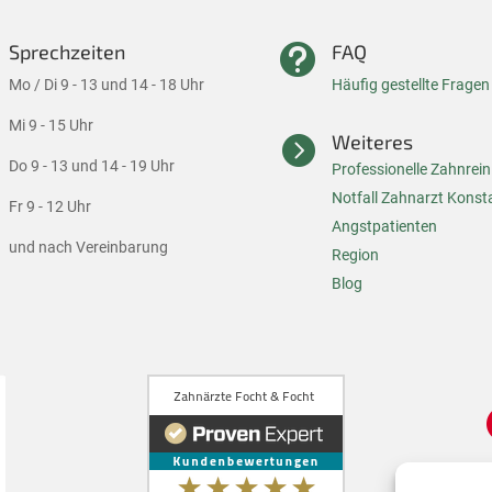
Sprechzeiten
FAQ

Mo / Di 9 - 13 und 14 - 18 Uhr
Häufig gestellte Fragen
Mi 9 - 15 Uhr
Weiteres

Do 9 - 13 und 14 - 19 Uhr
Professionelle Zahnrei
Notfall Zahnarzt Konst
Fr 9 - 12 Uhr
A
ngstpatienten
und nach Vereinbarung
Region
Blog