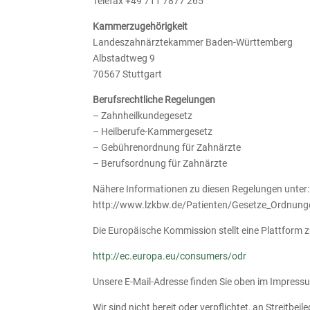
Telefax +49 711 7877 265
Kammerzugehörigkeit
Landeszahnärztekammer Baden-Württemberg
Albstadtweg 9
70567 Stuttgart
Berufsrechtliche Regelungen
– Zahnheilkundegesetz
– Heilberufe-Kammergesetz
– Gebührenordnung für Zahnärzte
– Berufsordnung für Zahnärzte
Nähere Informationen zu diesen Regelungen unter:
http://www.lzkbw.de/Patienten/Gesetze_Ordnung
Die Europäische Kommission stellt eine Plattform zu
http://ec.europa.eu/consumers/odr
Unsere E-Mail-Adresse finden Sie oben im Impress
Wir sind nicht bereit oder verpflichtet, an Streitb